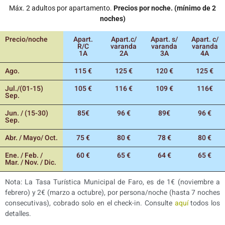
Máx. 2 adultos por apartamento.
Precios por noche. (mínimo de 2
noches)
Precio/noche
Apart.
Apart.c/
Apart. s/
Apart. c/
R/C
varanda
varanda
varanda
1A
2A
3A
4A
Ago.
115 €
125 €
120 €
125 €
Jul./(01-15)
105 €
116 €
109 €
116€
Sep.
Jun. / (15-30)
85€
96 €
89€
96 €
Sep.
Abr. / Mayo/ Oct.
75 €
80 €
78 €
80 €
Ene. / Feb. /
60 €
65 €
64 €
65 €
Mar. / Nov. / Dic.
Nota: La Tasa Turística Municipal de Faro, es de 1€ (noviembre a
febrero) y 2€ (marzo a octubre), por persona/noche (hasta 7 noches
consecutivas), cobrado solo en el check-in. Consulte
aquí
todos los
detalles.