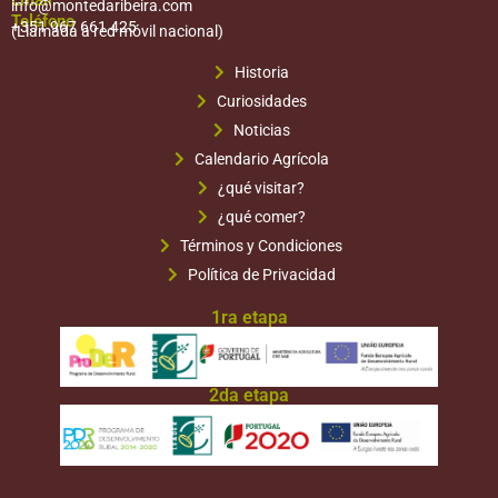
info@montedaribeira.com
Teléfono
+351 967 661 425
(Llamada a red móvil nacional)
Historia
Curiosidades
Noticias
Calendario Agrícola
¿qué visitar?
¿qué comer?
Términos y Condiciones
Política de Privacidad
1ra etapa
2da etapa