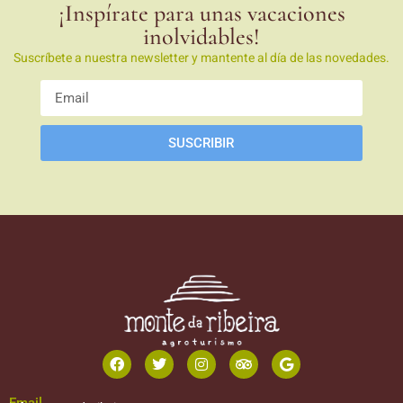
¡Inspírate para unas vacaciones
inolvidables!
Suscríbete a nuestra newsletter y mantente al día de las novedades.
SUSCRIBIR
Email