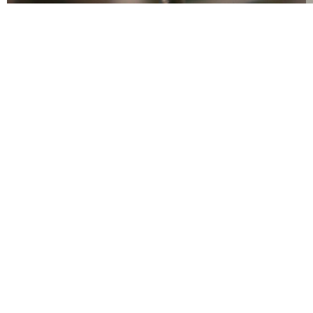
Calendario
¿Qué visitar?
¿Dónde comer?
Agrícola
A veces esto es justo lo que necesitas.
Ver Galeria