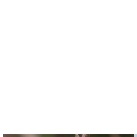
Experiencias Únicas
Situado para aquellos a los que les gusta estar
cerca del
mar pero alejados del tradicionalmente turístico Algarve,
Monte da Ribeira ofrece experiencias perfectas para que
puedas explorar el Algarve como nunca antes.
El
paisaje es atractivo
y de belleza natural, el
ambiente es
relajante
, por lo que puede existir la posibilidad de no
querer volver a casa.
Disfrute!
Descubre Nuestras Experiencias