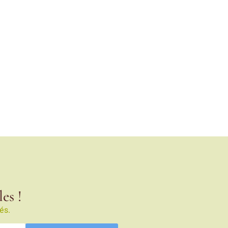
es !
és.