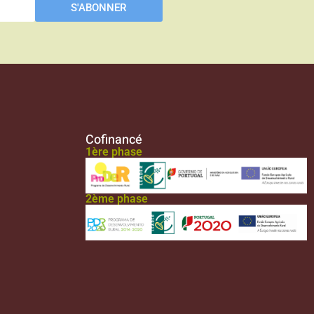
S'ABONNER
Cofinancé
1ère phase
2ème phase